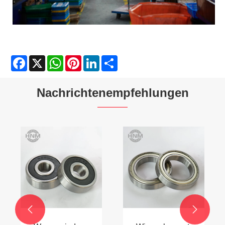
Facebook
X
WhatsApp
Pinterest
LinkedIn
Share
Nachrichtenempfehlungen

