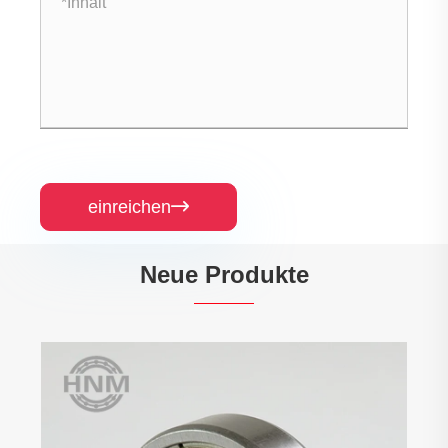
einreichen

Neue Produkte
608Z einreihige Rillenkugellager mit
Füllschlitzen