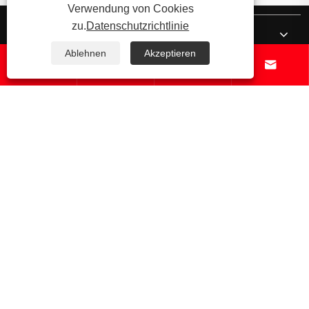
Verwendung von Cookies
zu.
Datenschutzrichtlinie
Über uns
Ablehnen
Akzeptieren




Produkte
Nachricht
Kontaktiere uns
Copyright © 2025 Cixi Hengji Bearing Co., Ltd. Alle Rechte
vorbehalten.
Links
Sitemap
RSS
XML
Datenschutzrichtlinie