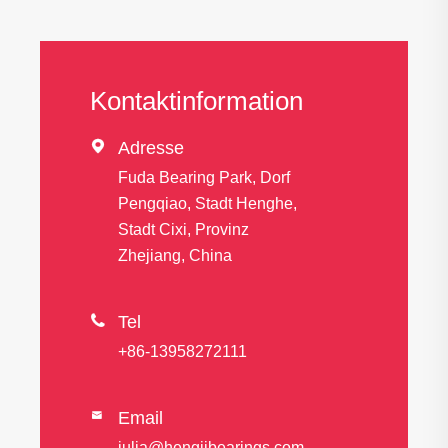
Kontaktinformation

Adresse
Fuda Bearing Park, Dorf
Pengqiao, Stadt Henghe,
Stadt Cixi, Provinz
Zhejiang, China

Tel
+86-13958272111
Email

julia@hengjibearings.com