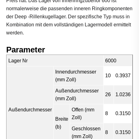
Preis hat. Das Lager von Innenringzubehör 600 ist
normalerweise die passenden inneren Ringkomponenten
der Deep -Rillenkugellager. Der spezifische Typ muss in
Kombination mit dem vollständigen Lagermodell ermittelt
werden.
Parameter
Lager Nr
6000
Innendurchmesser
10
0.3937
(mm Zoll)
Außendurchmesser
26
1.0236
(mm Zoll)
Außendurchmesser
Offen (mm
8
0.3150
Zoll)
Breite
(b)
Geschlossen
8
0.3150
(mm Zoll)