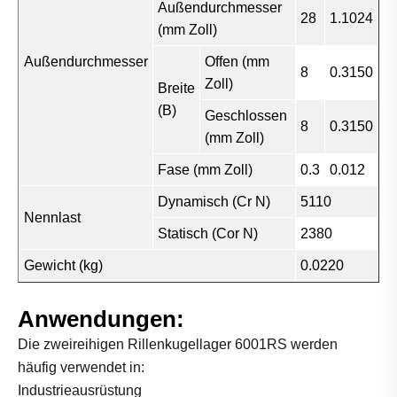
Außendurchmesser
28
1.1024
(mm Zoll)
Außendurchmesser
Offen (mm
8
0.3150
Zoll)
Breite
(B)
Geschlossen
8
0.3150
(mm Zoll)
Fase (mm Zoll)
0.3
0.012
Dynamisch (Cr N)
5110
Nennlast
Statisch (Cor N)
2380
Gewicht (kg)
0.0220
Anwendungen:
Die zweireihigen Rillenkugellager 6001RS werden
häufig verwendet in:
Industrieausrüstung