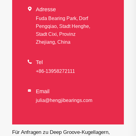

Adresse
Fuda Bearing Park, Dorf
Pengqiao, Stadt Henghe,
Stadt Cixi, Provinz
Zhejiang, China

Tel
+86-13958272111
Email

julia@hengjibearings.com
Für Anfragen zu Deep Groove-Kugellagern,